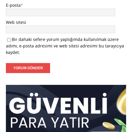
E-posta
*
Web sitesi
Bir dahaki sefere yorum yaptığımda kullanılmak üzere
adımı, e-posta adresimi ve web sitesi adresimi bu tarayıcıya
kaydet.